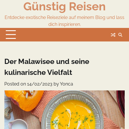
Günstig Reisen
Skip
to
content
Entdecke exotische Reiseziele auf meinem Blog und lass
dich inspirieren.
Der Malawisee und seine
kulinarische Vielfalt
Posted on
14/02/2023
by
Yonca