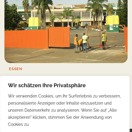
ESSEN
Genuss in Kigali: Eine kulinarische Reise durch
Wir schätzen Ihre Privatsphäre
Ruanda
Wir verwenden Cookies, um Ihr Surferlebnis zu verbessern,
Yonca
01/03/2023
3 Min Read
0
personalisierte Anzeigen oder Inhalte einzusetzen und
Ruanda, das als „Land der tausend Hügel“ bekannt ist,
unseren Datenverkehr zu analysieren. Wenn Sie auf „Alle
beeindruckt nicht nur mit seiner atemberaubenden […]
akzeptieren" klicken, stimmen Sie der Anwendung von
Cookies zu.