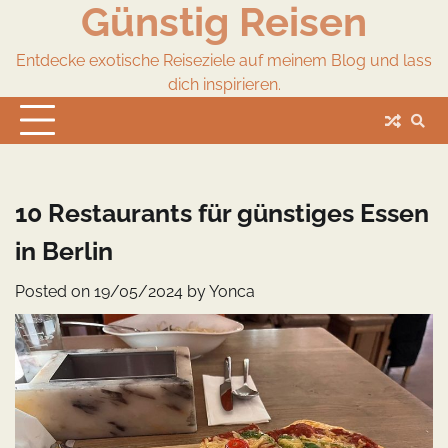
Günstig Reisen
Skip
to
content
Entdecke exotische Reiseziele auf meinem Blog und lass
dich inspirieren.
10 Restaurants für günstiges Essen
in Berlin
Posted on
19/05/2024
by
Yonca