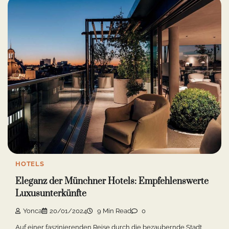
HOTELS
Eleganz der Münchner Hotels: Empfehlenswerte
Luxusunterkünfte
Yonca
20/01/2024
9 Min Read
0
Auf einer faszinierenden Reise durch die bezaubernde Stadt