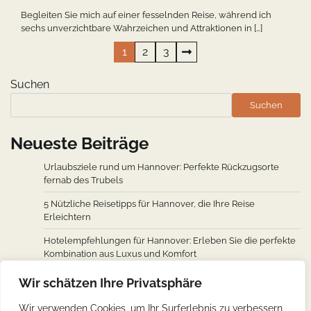
Begleiten Sie mich auf einer fesselnden Reise, während ich
sechs unverzichtbare Wahrzeichen und Attraktionen in […]
Seitennummerierung
1
2
3
der
Suchen
Beiträge
Suchen
Neueste Beiträge
Urlaubsziele rund um Hannover: Perfekte Rückzugsorte
fernab des Trubels
5 Nützliche Reisetipps für Hannover, die Ihre Reise
Erleichtern
Hotelempfehlungen für Hannover: Erleben Sie die perfekte
Kombination aus Luxus und Komfort
Wie man von den wichtigsten Städten weltweit nach
Wir schätzen Ihre Privatsphäre
Hannover fliegt: Ein Überblick über Flugverbindungen
Wir verwenden Cookies, um Ihr Surferlebnis zu verbessern,