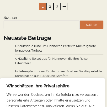
Seitennummerierung
1
2
3
der
Suchen
Beiträge
Suchen
Neueste Beiträge
Urlaubsziele rund um Hannover: Perfekte Rückzugsorte
fernab des Trubels
5 Nützliche Reisetipps für Hannover, die Ihre Reise
Erleichtern
Hotelempfehlungen für Hannover: Erleben Sie die perfekte
Kombination aus Luxus und Komfort
Wie man von den wichtigsten Städten weltweit nach
Wir schätzen Ihre Privatsphäre
Hannover fliegt: Ein Überblick über Flugverbindungen
Wir verwenden Cookies, um Ihr Surferlebnis zu verbessern,
Hannovers kulinarische Reise: Unverzichtbare traditionelle
personalisierte Anzeigen oder Inhalte einzusetzen und
deutsche Köstlichkeiten
unseren Datenverkehr zu analysieren. Wenn Sie auf „Alle