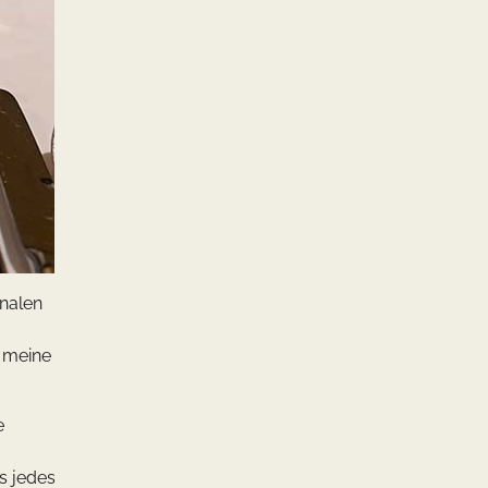
onalen
r meine
e
ss jedes