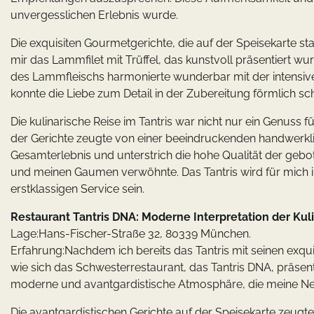
unvergesslichen Erlebnis wurde.
Die exquisiten Gourmetgerichte, die auf der Speisekarte s
mir das Lammfilet mit Trüffel, das kunstvoll präsentiert 
des Lammfleischs harmonierte wunderbar mit der intensiven 
konnte die Liebe zum Detail in der Zubereitung förmlich s
Die kulinarische Reise im Tantris war nicht nur ein Genuss
der Gerichte zeugte von einer beeindruckenden handwerklic
Gesamterlebnis und unterstrich die hohe Qualität der gebo
und meinen Gaumen verwöhnte. Das Tantris wird für mic
erstklassigen Service sein.
Restaurant Tantris DNA: Moderne Interpretation der Kuli
Lage:Hans-Fischer-Straße 32, 80339 München.
Erfahrung:Nachdem ich bereits das Tantris mit seinen exqu
wie sich das Schwesterrestaurant, das Tantris DNA, präsent
moderne und avantgardistische Atmosphäre, die meine Ne
Die avantgardistischen Gerichte auf der Speisekarte zeugte