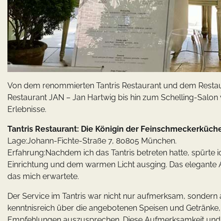
Von dem renommierten Tantris Restaurant und dem Restaura
Restaurant JAN – Jan Hartwig bis hin zum Schelling-Salon v
Erlebnisse.
Tantris Restaurant: Die Königin der Feinschmeckerküch
Lage:Johann-Fichte-Straße 7, 80805 München.
Erfahrung:Nachdem ich das Tantris betreten hatte, spürte
Einrichtung und dem warmen Licht ausging. Das elegante A
das mich erwartete.
Der Service im Tantris war nicht nur aufmerksam, sondern
kenntnisreich über die angebotenen Speisen und Getränke,
Empfehlungen auszusprechen. Diese Aufmerksamkeit und 