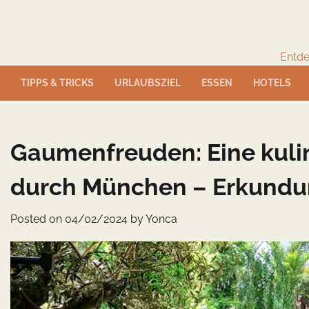
Skip
to
content
Entde
TIPPS & TRICKS
URLAUBSZIEL
ESSEN
HOTELS
Gaumenfreuden: Eine kuli
durch München – Erkundun
Posted on
04/02/2024
by
Yonca