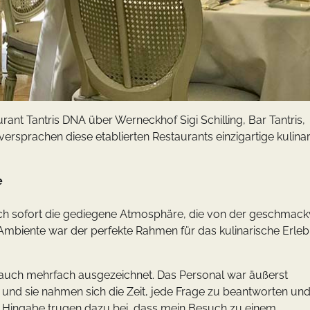
nt Tantris DNA über Werneckhof Sigi Schilling, Bar Tantris,
ersprachen diese etablierten Restaurants einzigartige kulina
e
 ich sofort die gediegene Atmosphäre, die von der geschmack
mbiente war der perfekte Rahmen für das kulinarische Erleb
 auch mehrfach ausgezeichnet. Das Personal war äußerst
 und sie nahmen sich die Zeit, jede Frage zu beantworten un
Hingabe trugen dazu bei, dass mein Besuch zu einem