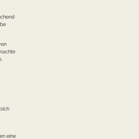
rechend
ebe
ven
 machte
e,
sich
en eine