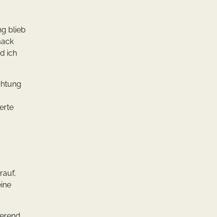
g blieb
mack
d ich
chtung
erte
rauf,
eine
ierend