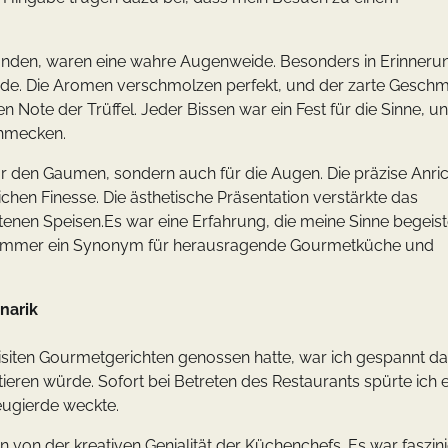
tanden, waren eine wahre Augenweide. Besonders in Erinnerun
wurde. Die Aromen verschmolzen perfekt, und der zarte Gesch
Note der Trüffel. Jeder Bissen war ein Fest für die Sinne, un
chmecken.
 für den Gaumen, sondern auch für die Augen. Die präzise Anri
hen Finesse. Die ästhetische Präsentation verstärkte das
tenen Speisen.Es war eine Erfahrung, die meine Sinne begeist
h immer ein Synonym für herausragende Gourmetküche und
narik
isiten Gourmetgerichten genossen hatte, war ich gespannt da
ieren würde. Sofort bei Betreten des Restaurants spürte ich 
ugierde weckte.
n von der kreativen Genialität der Küchenchefs. Es war faszin