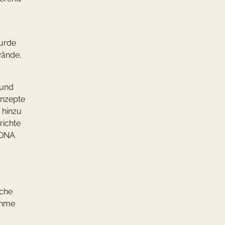
wurde
wände,
 und
onzepte
 hinzu
richte
s DNA
üche
ehme