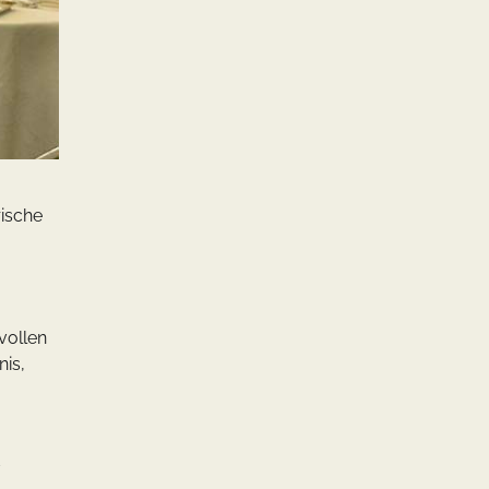
rische
vollen
nis,
d