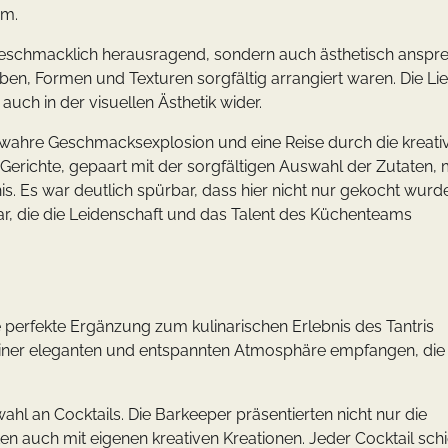
hm.
r geschmacklich herausragend, sondern auch ästhetisch ansp
rben, Formen und Texturen sorgfältig arrangiert waren. Die Li
uch in der visuellen Ästhetik wider.
e wahre Geschmacksexplosion und eine Reise durch die kreati
erichte, gepaart mit der sorgfältigen Auswahl der Zutaten,
. Es war deutlich spürbar, dass hier nicht nur gekocht wurd
ar, die die Leidenschaft und das Talent des Küchenteams
ne perfekte Ergänzung zum kulinarischen Erlebnis des Tantris
einer eleganten und entspannten Atmosphäre empfangen, die 
swahl an Cocktails. Die Barkeeper präsentierten nicht nur die
en auch mit eigenen kreativen Kreationen. Jeder Cocktail schi