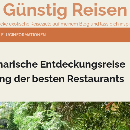
Günstig Reisen
cke exotische Reiseziele auf meinem Blog und lass dich inspir
FLUGINFORMATIONEN
narische Entdeckungsreise
g der besten Restaurants