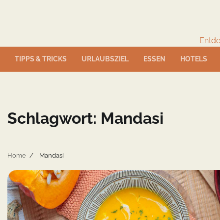
Skip
to
content
Entde
TIPPS & TRICKS
URLAUBSZIEL
ESSEN
HOTELS
Schlagwort:
Mandasi
Home
Mandasi