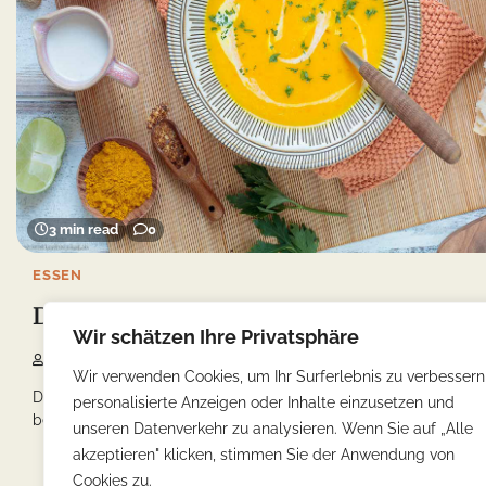
3 min read
0
ESSEN
Der Malawisee und seine kulinarische Vielfal
Wir schätzen Ihre Privatsphäre
Yonca
14/02/2023
Wir verwenden Cookies, um Ihr Surferlebnis zu verbessern
Der Malawisee, oft als „Kalendersee“ bezeichnet, ist einer der
personalisierte Anzeigen oder Inhalte einzusetzen und
beeindruckendsten Orte in Afrika und erstreckt […]
unseren Datenverkehr zu analysieren. Wenn Sie auf „Alle
akzeptieren" klicken, stimmen Sie der Anwendung von
Cookies zu.