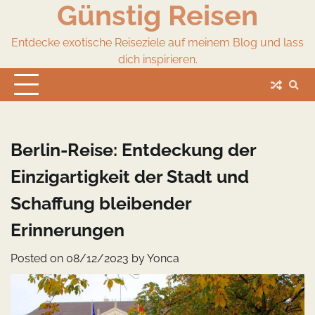
Günstig Reisen
Skip
to
content
Entdecke exotische Reiseziele auf meinem Blog und lass
dich inspirieren.
Berlin-Reise: Entdeckung der
Einzigartigkeit der Stadt und
Schaffung bleibender
Erinnerungen
Posted on
08/12/2023
by
Yonca