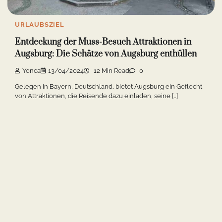
URLAUBSZIEL
Entdeckung der Muss-Besuch Attraktionen in
Augsburg: Die Schätze von Augsburg enthüllen
Yonca
13/04/2024
12 Min Read
0
Gelegen in Bayern, Deutschland, bietet Augsburg ein Geflecht
von Attraktionen, die Reisende dazu einladen, seine […]
URLAUBSZIEL
Freiburg im Breisgau: Einleitung in die grüne
Stadt
Yonca
02/11/2023
12 Min Read
0
Freiburg im Breisgau, eine charmante Stadt im Süden
Deutschlands, ist bekannt für ihre atemberaubende Natur, […]