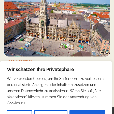
Yonca
30/05/2024
12 Min Read
0
München ist eine der wohlhabendsten Städte Deutschlands
und eine der Städte mit der höchsten Lebensqualität […]
Copyright © 2026
Günstig Reisen
.
Impressum
|
Datenschutz
| Theme: Web Blog By
Adore Themes
.
Wir schätzen Ihre Privatsphäre
Wir verwenden Cookies, um Ihr Surferlebnis zu verbessern,
personalisierte Anzeigen oder Inhalte einzusetzen und
unseren Datenverkehr zu analysieren. Wenn Sie auf „Alle
akzeptieren" klicken, stimmen Sie der Anwendung von
Cookies zu.