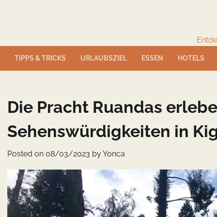
Skip
to
content
Entde
TIPPS & TRICKS
URLAUBSZIEL
ESSEN
HOTELS
Die Pracht Ruandas erlebe
Sehenswürdigkeiten in Kig
Posted on
08/03/2023
by
Yonca