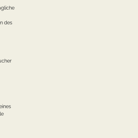
ägliche
en des
sucher
eines
le