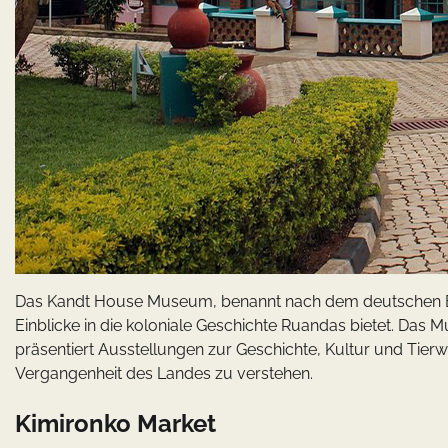
Das Kandt House Museum, benannt nach dem deutschen Entd
Einblicke in die koloniale Geschichte Ruandas bietet. Das
präsentiert Ausstellungen zur Geschichte, Kultur und Tierw
Vergangenheit des Landes zu verstehen.
Kimironko Market