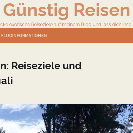
Günstig Reisen
cke exotische Reiseziele auf meinem Blog und lass dich inspir
FLUGINFORMATIONEN
n: Reiseziele und
ali