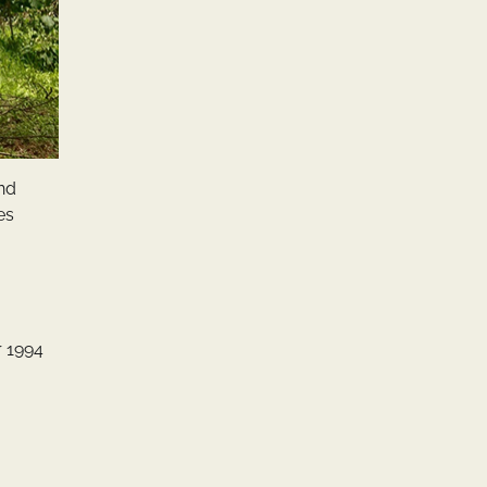
und
es
r 1994