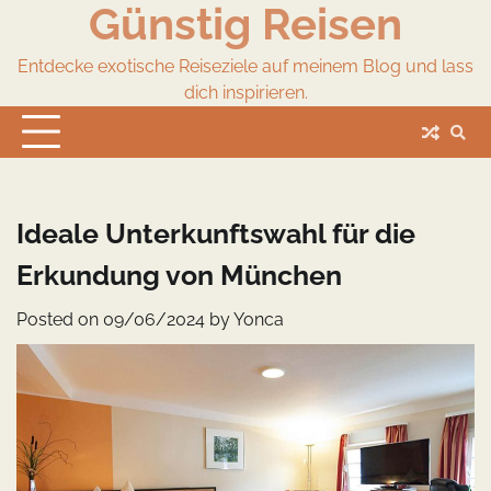
Günstig Reisen
Skip
to
content
Entdecke exotische Reiseziele auf meinem Blog und lass
dich inspirieren.
Ideale Unterkunftswahl für die
Erkundung von München
Posted on
09/06/2024
by
Yonca