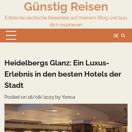
Günstig Reisen
Skip
to
content
Entdecke exotische Reiseziele auf meinem Blog und lass
dich inspirieren.
Heidelbergs Glanz: Ein Luxus-
Erlebnis in den besten Hotels der
Stadt
Posted on
18/08/2023
by
Yonca