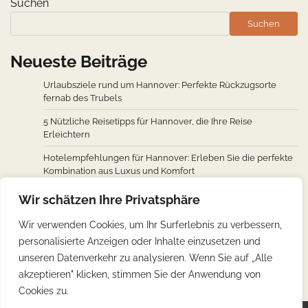
Suchen
Suchen
Neueste Beiträge
Urlaubsziele rund um Hannover: Perfekte Rückzugsorte
fernab des Trubels
5 Nützliche Reisetipps für Hannover, die Ihre Reise
Erleichtern
Hotelempfehlungen für Hannover: Erleben Sie die perfekte
Kombination aus Luxus und Komfort
Wie man von den wichtigsten Städten weltweit nach
Wir schätzen Ihre Privatsphäre
Hannover fliegt: Ein Überblick über Flugverbindungen
Wir verwenden Cookies, um Ihr Surferlebnis zu verbessern,
Hannovers kulinarische Reise: Unverzichtbare traditionelle
personalisierte Anzeigen oder Inhalte einzusetzen und
deutsche Köstlichkeiten
unseren Datenverkehr zu analysieren. Wenn Sie auf „Alle
akzeptieren" klicken, stimmen Sie der Anwendung von
Cookies zu.