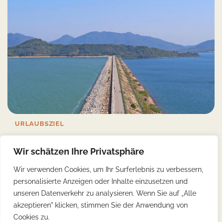
URLAUBSZIEL
Naturwunder: Die Majestätischen Schönheiten
Wir schätzen Ihre Privatsphäre
des Titansees erkunden
Wir verwenden Cookies, um Ihr Surferlebnis zu verbessern,
Yonca
11/04/2023
3 Min Read
0
personalisierte Anzeigen oder Inhalte einzusetzen und
Der Titansee, gelegen im Herzen Nevadas, ist zweifellos ein
unseren Datenverkehr zu analysieren. Wenn Sie auf „Alle
atemberaubendes Naturwunder, das Reisende aus der […]
akzeptieren" klicken, stimmen Sie der Anwendung von
Cookies zu.