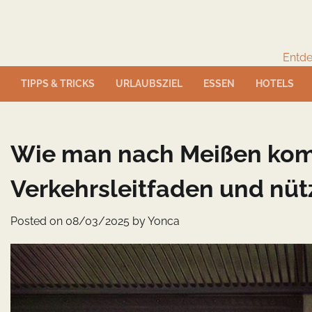
Skip
to
content
Entde
TIPPS & TRICKS
URLAUBSZIEL
ESSEN
HOTELS
Wie man nach Meißen komm
Verkehrsleitfaden und nüt
Posted on
08/03/2025
by
Yonca