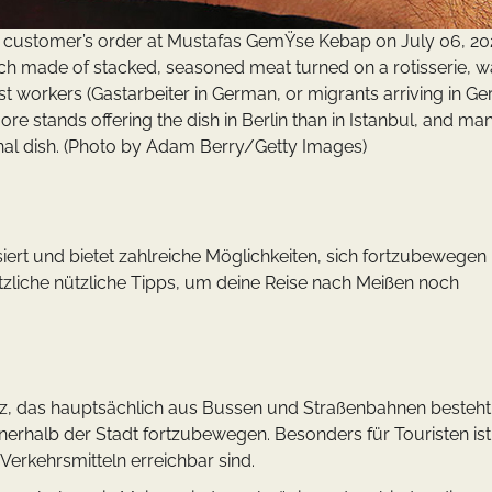
ustomer’s order at Mustafas GemŸse Kebap on July 06, 202
ich made of stacked, seasoned meat turned on a rotisserie, w
st workers (Gastarbeiter in German, or migrants arriving in G
ore stands offering the dish in Berlin than in Istanbul, and ma
onal dish. (Photo by Adam Berry/Getty Images)
isiert und bietet zahlreiche Möglichkeiten, sich fortzubewegen
tzliche nützliche Tipps, um deine Reise nach Meißen noch
etz, das hauptsächlich aus Bussen und Straßenbahnen besteht
nerhalb der Stadt fortzubewegen. Besonders für Touristen ist
 Verkehrsmitteln erreichbar sind.