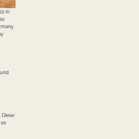
2 in
as
ermany
ny
 und
. Diese
 es