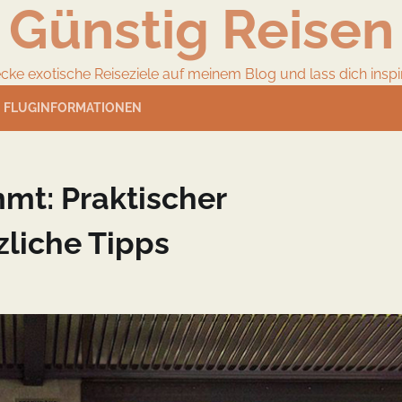
Günstig Reisen
cke exotische Reiseziele auf meinem Blog und lass dich inspir
FLUGINFORMATIONEN
t: Praktischer
zliche Tipps