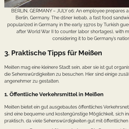
BERLIN, GERMANY – JULY 06: An employee prepares a c
Berlin, Germany. The dšner kebab, a fast food sandw
popularized in Germany in the early 1970s by Turkish gue
after World War II to counter labor shortages), with m
considering it to be Germany’s nati
3. Praktische Tipps für Meißen
Meißen mag eine kleinere Stadt sein, aber sie ist gut organ
die Sehenswürdigkeiten zu besuchen. Hier sind einige zusä
angenehmer zu gestalten.
1. Öffentliche Verkehrsmittel in Meißen
Meißen bietet ein gut ausgebautes öffentliches Verkehrsn
sind eine bequeme und kostengünstige Möglichkeit, sich in
praktisch, da viele Sehenswürdigkeiten gut mit öffentlichen