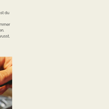
ast du
 immer
en.
wusst,