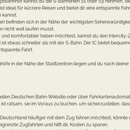
tbahnhof kannst du die S-Bahnlinien S1 oder S3 nehmen, di
t ideal für kürzere Reisen und bietet dir eine entspannte Fahr
 kannst.
len befinden sich in der Nähe der wichtigsten Sehenswürdigke
n nicht weit laufen musst.
und komfortabler haben möchtest, kannst du den Intercity-Z
ist etwas schneller als mit der S-Bahn. Der IC bietet bequem
ntspannte Fahrt.
hnhöfe in der Nähe der Stadtzentren liegen und du nach deiner
iziellen Deutschen Bahn-Website oder über Fahrkartenautom
s ist ratsam, sie im Voraus zu buchen, um sicherzustellen, da
Deutschland häufiger mit dem Zug fahren möchtest, könnte 
egrenzte Zugfahrten und hilft dir, Kosten zu sparen.