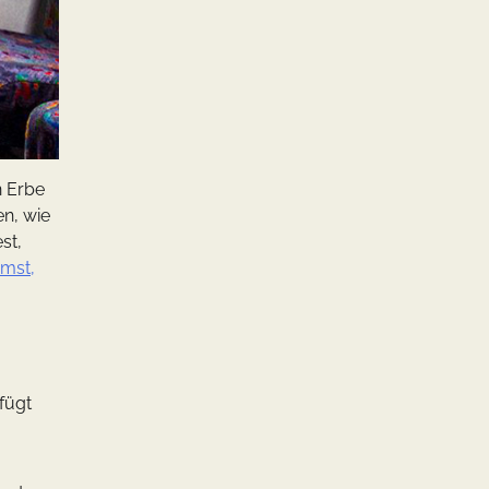
n Erbe
en, wie
st,
mmst,
fügt