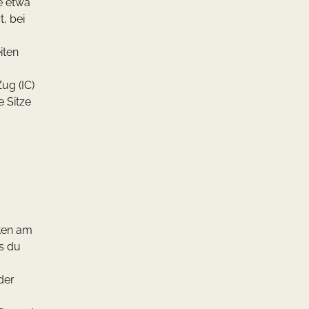
e etwa
t, bei
iten
ug (IC)
e Sitze
aten am
ss du
der