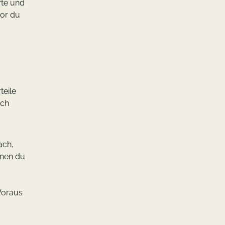
fte und
vor du
teile
ach
ach,
enen du
 Voraus