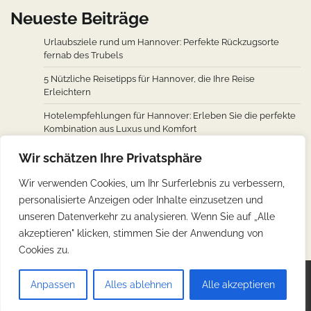
Neueste Beiträge
Urlaubsziele rund um Hannover: Perfekte Rückzugsorte
fernab des Trubels
5 Nützliche Reisetipps für Hannover, die Ihre Reise
Erleichtern
Hotelempfehlungen für Hannover: Erleben Sie die perfekte
Kombination aus Luxus und Komfort
Wie man von den wichtigsten Städten weltweit nach
Wir schätzen Ihre Privatsphäre
Hannover fliegt: Ein Überblick über Flugverbindungen
Wir verwenden Cookies, um Ihr Surferlebnis zu verbessern,
Hannovers kulinarische Reise: Unverzichtbare traditionelle
personalisierte Anzeigen oder Inhalte einzusetzen und
deutsche Köstlichkeiten
unseren Datenverkehr zu analysieren. Wenn Sie auf „Alle
akzeptieren" klicken, stimmen Sie der Anwendung von
Cookies zu.
Copyright © 2026
Günstig Reisen
.
Impressum
|
Anpassen
Alles ablehnen
Alle akzeptieren
Datenschutz
| Theme: Web Blog By
Adore Themes
.