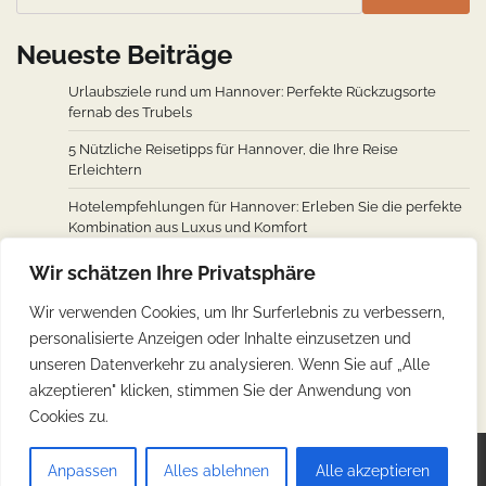
Neueste Beiträge
Urlaubsziele rund um Hannover: Perfekte Rückzugsorte
fernab des Trubels
5 Nützliche Reisetipps für Hannover, die Ihre Reise
Erleichtern
Hotelempfehlungen für Hannover: Erleben Sie die perfekte
Kombination aus Luxus und Komfort
Wie man von den wichtigsten Städten weltweit nach
Wir schätzen Ihre Privatsphäre
Hannover fliegt: Ein Überblick über Flugverbindungen
Wir verwenden Cookies, um Ihr Surferlebnis zu verbessern,
Hannovers kulinarische Reise: Unverzichtbare traditionelle
personalisierte Anzeigen oder Inhalte einzusetzen und
deutsche Köstlichkeiten
unseren Datenverkehr zu analysieren. Wenn Sie auf „Alle
akzeptieren" klicken, stimmen Sie der Anwendung von
Cookies zu.
Copyright © 2026
Günstig Reisen
.
Impressum
|
Anpassen
Alles ablehnen
Alle akzeptieren