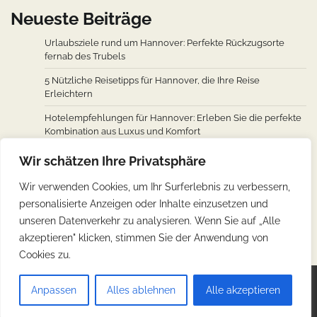
Neueste Beiträge
Urlaubsziele rund um Hannover: Perfekte Rückzugsorte
fernab des Trubels
5 Nützliche Reisetipps für Hannover, die Ihre Reise
Erleichtern
Hotelempfehlungen für Hannover: Erleben Sie die perfekte
Kombination aus Luxus und Komfort
Wie man von den wichtigsten Städten weltweit nach
Wir schätzen Ihre Privatsphäre
Hannover fliegt: Ein Überblick über Flugverbindungen
Wir verwenden Cookies, um Ihr Surferlebnis zu verbessern,
Hannovers kulinarische Reise: Unverzichtbare traditionelle
personalisierte Anzeigen oder Inhalte einzusetzen und
deutsche Köstlichkeiten
unseren Datenverkehr zu analysieren. Wenn Sie auf „Alle
akzeptieren" klicken, stimmen Sie der Anwendung von
Cookies zu.
Copyright © 2026
Günstig Reisen
.
Impressum
|
Anpassen
Alles ablehnen
Alle akzeptieren
Datenschutz
| Theme: Web Blog By
Adore Themes
.