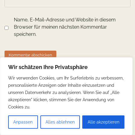
Name, E-Mail-Adresse und Website in diesem
Browser für meinen nächsten Kommentar
speichern.
Wir schätzen Ihre Privatsphäre
Wir verwenden Cookies, um Ihr Surferlebnis zu verbessern,
Suchen
personalisierte Anzeigen oder Inhalte einzusetzen und
Suchen
unseren Datenverkehr zu analysieren. Wenn Sie auf „Alle
akzeptieren" klicken, stimmen Sie der Anwendung von
Neueste Beiträge
Cookies zu.
Urlaubsziele rund um Hannover: Perfekte Rückzugsorte
Anpassen
Alles ablehnen
Alle akzeptieren
fernab des Trubels
5 Nützliche Reisetipps für Hannover, die Ihre Reise