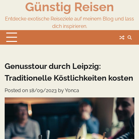
Günstig Reisen
Skip
to
content
Entdecke exotische Reiseziele auf meinem Blog und lass
dich inspirieren.
Genusstour durch Leipzig:
Traditionelle Köstlichkeiten kosten
Posted on
18/09/2023
by
Yonca