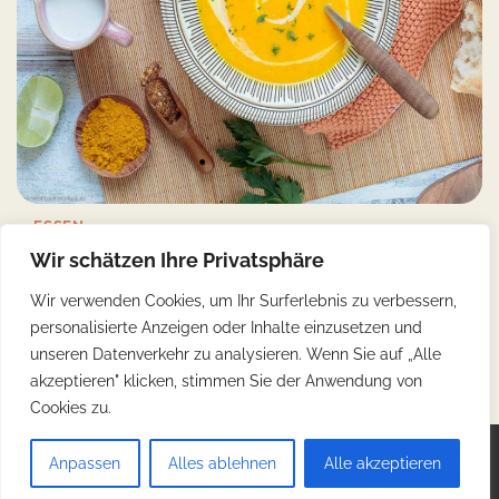
ESSEN
Wir schätzen Ihre Privatsphäre
Der Malawisee und seine kulinarische Vielfalt
Wir verwenden Cookies, um Ihr Surferlebnis zu verbessern,
Yonca
14/02/2023
3 Min Read
0
personalisierte Anzeigen oder Inhalte einzusetzen und
Der Malawisee, oft als „Kalendersee“ bezeichnet, ist einer der
unseren Datenverkehr zu analysieren. Wenn Sie auf „Alle
beeindruckendsten Orte in Afrika und erstreckt […]
akzeptieren" klicken, stimmen Sie der Anwendung von
Cookies zu.
Copyright © 2026
Günstig Reisen
.
Impressum
|
Anpassen
Alles ablehnen
Alle akzeptieren
Datenschutz
| Theme: Web Blog By
Adore Themes
.