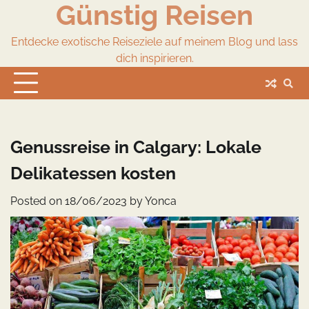
Günstig Reisen
Skip
to
content
Entdecke exotische Reiseziele auf meinem Blog und lass
dich inspirieren.
Genussreise in Calgary: Lokale
Delikatessen kosten
Posted on
18/06/2023
by
Yonca