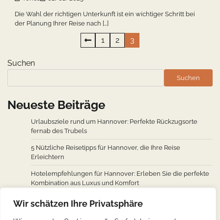
Die Wahl der richtigen Unterkunft ist ein wichtiger Schritt bei
der Planung Ihrer Reise nach […]
Seitennummerierung
1
2
3
der
Suchen
Beiträge
Suchen
Neueste Beiträge
Urlaubsziele rund um Hannover: Perfekte Rückzugsorte
fernab des Trubels
5 Nützliche Reisetipps für Hannover, die Ihre Reise
Erleichtern
Hotelempfehlungen für Hannover: Erleben Sie die perfekte
Kombination aus Luxus und Komfort
Wie man von den wichtigsten Städten weltweit nach
Wir schätzen Ihre Privatsphäre
Hannover fliegt: Ein Überblick über Flugverbindungen