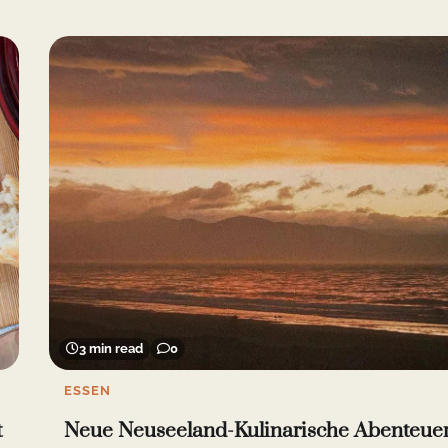
3 min read
0
ESSEN
t
Neue Neuseeland-Kulinarische Abenteuer