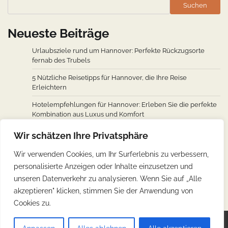
Suchen
Neueste Beiträge
Urlaubsziele rund um Hannover: Perfekte Rückzugsorte
fernab des Trubels
5 Nützliche Reisetipps für Hannover, die Ihre Reise
Erleichtern
Hotelempfehlungen für Hannover: Erleben Sie die perfekte
Kombination aus Luxus und Komfort
Wie man von den wichtigsten Städten weltweit nach
Wir schätzen Ihre Privatsphäre
Hannover fliegt: Ein Überblick über Flugverbindungen
Wir verwenden Cookies, um Ihr Surferlebnis zu verbessern,
Hannovers kulinarische Reise: Unverzichtbare traditionelle
personalisierte Anzeigen oder Inhalte einzusetzen und
deutsche Köstlichkeiten
unseren Datenverkehr zu analysieren. Wenn Sie auf „Alle
akzeptieren" klicken, stimmen Sie der Anwendung von
Cookies zu.
Copyright © 2026
Günstig Reisen
.
Impressum
|