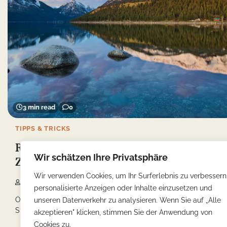
3 min read
0
TIPPS & TRICKS
Reisetipps: Entdecken Sie weniger bekannte
Wir schätzen Ihre Privatsphäre
Ziele in Oregon
Wir verwenden Cookies, um Ihr Surferlebnis zu verbessern
Yonca
03/05/2023
personalisierte Anzeigen oder Inhalte einzusetzen und
Oregon, ein Bundesstaat im Nordwesten der Vereinigten
unseren Datenverkehr zu analysieren. Wenn Sie auf „Alle
Staaten, ist für seine atemberaubende Natur bekannt – […]
akzeptieren" klicken, stimmen Sie der Anwendung von
Cookies zu.