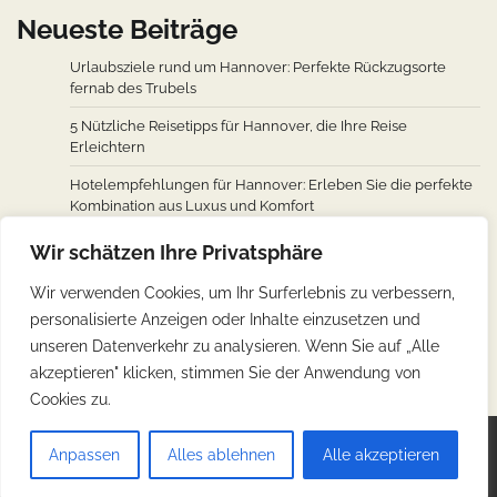
Neueste Beiträge
Urlaubsziele rund um Hannover: Perfekte Rückzugsorte
fernab des Trubels
5 Nützliche Reisetipps für Hannover, die Ihre Reise
Erleichtern
Hotelempfehlungen für Hannover: Erleben Sie die perfekte
Kombination aus Luxus und Komfort
Wie man von den wichtigsten Städten weltweit nach
Wir schätzen Ihre Privatsphäre
Hannover fliegt: Ein Überblick über Flugverbindungen
Wir verwenden Cookies, um Ihr Surferlebnis zu verbessern,
Hannovers kulinarische Reise: Unverzichtbare traditionelle
personalisierte Anzeigen oder Inhalte einzusetzen und
deutsche Köstlichkeiten
unseren Datenverkehr zu analysieren. Wenn Sie auf „Alle
akzeptieren" klicken, stimmen Sie der Anwendung von
Cookies zu.
Copyright © 2026
Günstig Reisen
.
Impressum
|
Anpassen
Alles ablehnen
Alle akzeptieren
Datenschutz
| Theme: Web Blog By
Adore Themes
.