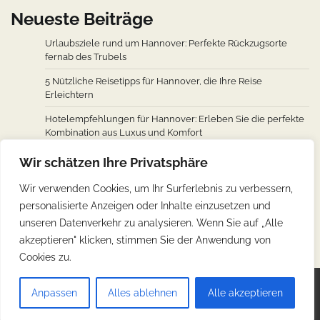
Neueste Beiträge
Urlaubsziele rund um Hannover: Perfekte Rückzugsorte
fernab des Trubels
5 Nützliche Reisetipps für Hannover, die Ihre Reise
Erleichtern
Hotelempfehlungen für Hannover: Erleben Sie die perfekte
Kombination aus Luxus und Komfort
Wie man von den wichtigsten Städten weltweit nach
Wir schätzen Ihre Privatsphäre
Hannover fliegt: Ein Überblick über Flugverbindungen
Wir verwenden Cookies, um Ihr Surferlebnis zu verbessern,
Hannovers kulinarische Reise: Unverzichtbare traditionelle
personalisierte Anzeigen oder Inhalte einzusetzen und
deutsche Köstlichkeiten
unseren Datenverkehr zu analysieren. Wenn Sie auf „Alle
akzeptieren" klicken, stimmen Sie der Anwendung von
Cookies zu.
Copyright © 2026
Günstig Reisen
.
Impressum
|
Anpassen
Alles ablehnen
Alle akzeptieren
Datenschutz
| Theme: Web Blog By
Adore Themes
.