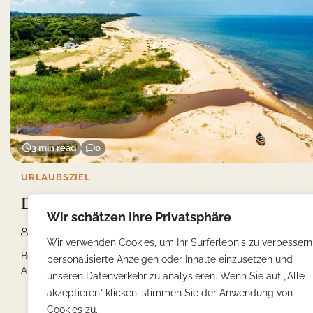
3 min read
0
URLAUBSZIEL
Die Anreise nach Malawi
Wir schätzen Ihre Privatsphäre
Yonca
19/02/2023
Wir verwenden Cookies, um Ihr Surferlebnis zu verbessern
Bevor Sie Ihre Reise nach Malawi antreten, müssen Sie Ihre
personalisierte Anzeigen oder Inhalte einzusetzen und
Anreise planen. Der internationale Flughafen […]
unseren Datenverkehr zu analysieren. Wenn Sie auf „Alle
akzeptieren" klicken, stimmen Sie der Anwendung von
Cookies zu.