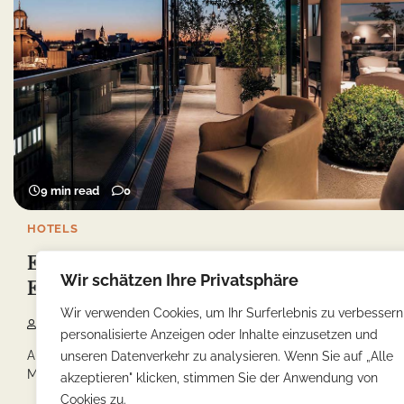
9 min read
0
HOTELS
Eleganz der Münchner Hotels:
Wir schätzen Ihre Privatsphäre
Empfehlenswerte Luxusunterkünfte
Wir verwenden Cookies, um Ihr Surferlebnis zu verbessern
Yonca
20/01/2024
personalisierte Anzeigen oder Inhalte einzusetzen und
Auf einer faszinierenden Reise durch die bezaubernde Stadt
unseren Datenverkehr zu analysieren. Wenn Sie auf „Alle
München suchte ich nicht nur nach einer […]
akzeptieren" klicken, stimmen Sie der Anwendung von
Cookies zu.