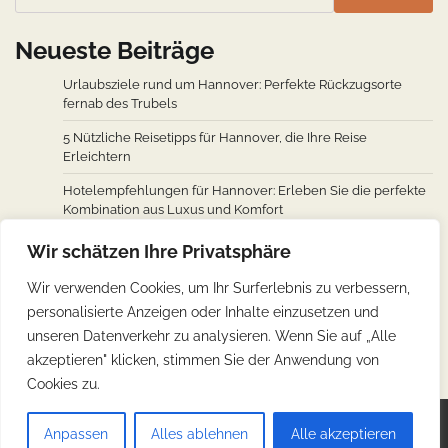
Neueste Beiträge
Urlaubsziele rund um Hannover: Perfekte Rückzugsorte
fernab des Trubels
5 Nützliche Reisetipps für Hannover, die Ihre Reise
Erleichtern
Hotelempfehlungen für Hannover: Erleben Sie die perfekte
Kombination aus Luxus und Komfort
Wie man von den wichtigsten Städten weltweit nach
Wir schätzen Ihre Privatsphäre
Hannover fliegt: Ein Überblick über Flugverbindungen
Wir verwenden Cookies, um Ihr Surferlebnis zu verbessern,
Hannovers kulinarische Reise: Unverzichtbare traditionelle
personalisierte Anzeigen oder Inhalte einzusetzen und
deutsche Köstlichkeiten
unseren Datenverkehr zu analysieren. Wenn Sie auf „Alle
akzeptieren" klicken, stimmen Sie der Anwendung von
Cookies zu.
Copyright © 2026
Günstig Reisen
.
Impressum
|
Anpassen
Alles ablehnen
Alle akzeptieren