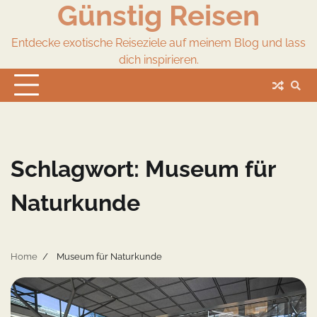
Günstig Reisen
Skip
to
content
Entdecke exotische Reiseziele auf meinem Blog und lass
dich inspirieren.
Schlagwort:
Museum für
Naturkunde
Home
Museum für Naturkunde