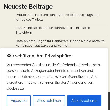
Neueste Beiträge
Urlaubsziele rund um Hannover: Perfekte Rückzugsorte
fernab des Trubels
5 Nützliche Reisetipps für Hannover, die Ihre Reise
Erleichtern
Hotelempfehlungen für Hannover: Erleben Sie die perfekte
Kombination aus Luxus und Komfort
Wie man von den wichtigsten Städten weltweit nach
Wir schätzen Ihre Privatsphäre
Hannover fliegt: Ein Überblick über Flugverbindungen
Wir verwenden Cookies, um Ihr Surferlebnis zu verbessern,
Hannovers kulinarische Reise: Unverzichtbare traditionelle
personalisierte Anzeigen oder Inhalte einzusetzen und
deutsche Köstlichkeiten
unseren Datenverkehr zu analysieren. Wenn Sie auf „Alle
akzeptieren" klicken, stimmen Sie der Anwendung von
Cookies zu.
Copyright © 2026
Günstig Reisen
.
Impressum
|
Anpassen
Alles ablehnen
Alle akzeptieren
Datenschutz
| Theme: Web Blog By
Adore Themes
.