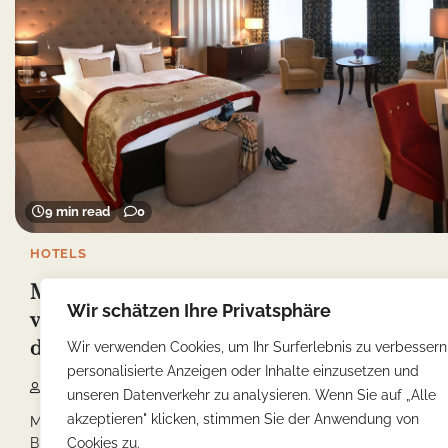
9 min read
0
HOTELS
Meißen Unterkunftsführer: Entdecke die
Wir schätzen Ihre Privatsphäre
vielfältigen Übernachtungsmöglichkeiten in
dieser historischen Stadt
Wir verwenden Cookies, um Ihr Surferlebnis zu verbessern
personalisierte Anzeigen oder Inhalte einzusetzen und
Yonca
28/03/2025
unseren Datenverkehr zu analysieren. Wenn Sie auf „Alle
akzeptieren" klicken, stimmen Sie der Anwendung von
Meißen, eine kleine, aber unglaublich charmante Stadt im
Bundesland Sachsen, ist ein wahres Juwel für […]
Cookies zu.