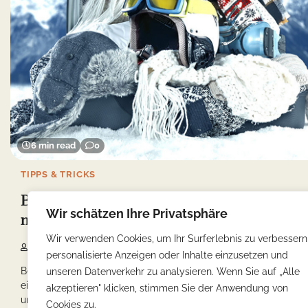
6 min read
0
TIPPS & TRICKS
Berlin Reise-Tipps: Machen Sie Ihre Reise
Wir schätzen Ihre Privatsphäre
noch angenehmer und stressfreier
Wir verwenden Cookies, um Ihr Surferlebnis zu verbessern
Yonca
28/11/2024
personalisierte Anzeigen oder Inhalte einzusetzen und
Berlin, die Hauptstadt Deutschlands, zieht mit einer
unseren Datenverkehr zu analysieren. Wenn Sie auf „Alle
einzigartigen Mischung aus Geschichte, Kultur und modernem
akzeptieren" klicken, stimmen Sie der Anwendung von
urbanem […]
Cookies zu.