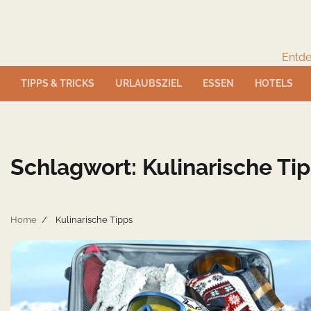
Skip
to
content
Entde
TIPPS & TRICKS
URLAUBSZIEL
ESSEN
HOTELS
Schlagwort:
Kulinarische Ti
Home
Kulinarische Tipps