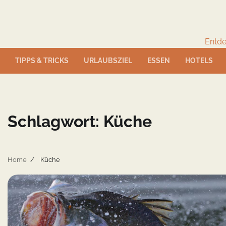
Skip
to
content
Entde
TIPPS & TRICKS
URLAUBSZIEL
ESSEN
HOTELS
Schlagwort:
Küche
Home
Küche