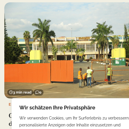
3 min read
0
ESSEN
Wir schätzen Ihre Privatsphäre
Genuss in Kigali: Eine kulinarische Reise
Wir verwenden Cookies, um Ihr Surferlebnis zu verbessern
durch Ruanda
personalisierte Anzeigen oder Inhalte einzusetzen und