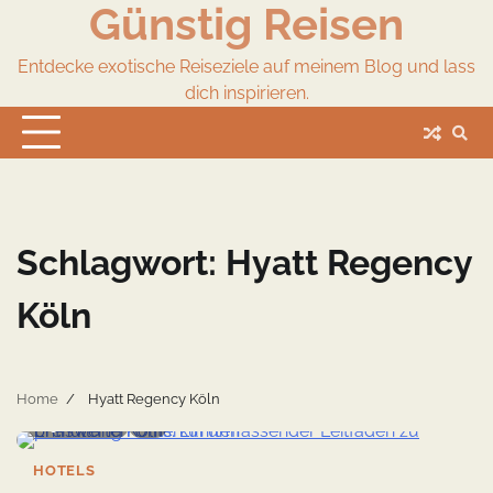
Günstig Reisen
Skip
to
content
Entdecke exotische Reiseziele auf meinem Blog und lass
dich inspirieren.
Schlagwort:
Hyatt Regency
Köln
Home
Hyatt Regency Köln
9 min read
0
HOTELS