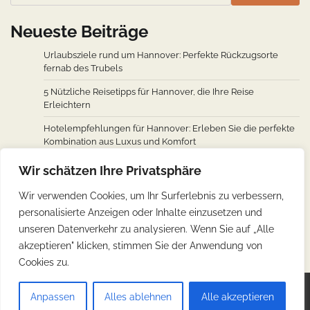
Neueste Beiträge
Urlaubsziele rund um Hannover: Perfekte Rückzugsorte
fernab des Trubels
5 Nützliche Reisetipps für Hannover, die Ihre Reise
Erleichtern
Hotelempfehlungen für Hannover: Erleben Sie die perfekte
Kombination aus Luxus und Komfort
Wie man von den wichtigsten Städten weltweit nach
Wir schätzen Ihre Privatsphäre
Hannover fliegt: Ein Überblick über Flugverbindungen
Wir verwenden Cookies, um Ihr Surferlebnis zu verbessern,
Hannovers kulinarische Reise: Unverzichtbare traditionelle
personalisierte Anzeigen oder Inhalte einzusetzen und
deutsche Köstlichkeiten
unseren Datenverkehr zu analysieren. Wenn Sie auf „Alle
akzeptieren" klicken, stimmen Sie der Anwendung von
Cookies zu.
Copyright © 2026
Günstig Reisen
.
Impressum
|
Anpassen
Alles ablehnen
Alle akzeptieren
Datenschutz
| Theme: Web Blog By
Adore Themes
.