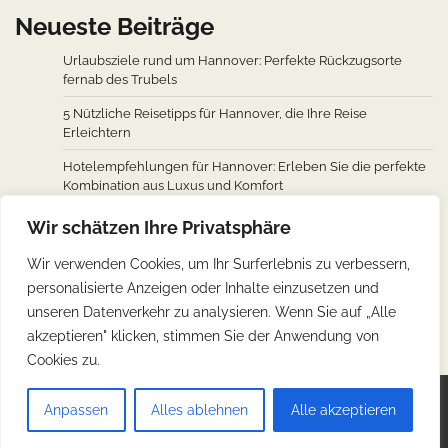
Neueste Beiträge
Urlaubsziele rund um Hannover: Perfekte Rückzugsorte
fernab des Trubels
5 Nützliche Reisetipps für Hannover, die Ihre Reise
Erleichtern
Hotelempfehlungen für Hannover: Erleben Sie die perfekte
Kombination aus Luxus und Komfort
Wie man von den wichtigsten Städten weltweit nach
Wir schätzen Ihre Privatsphäre
Hannover fliegt: Ein Überblick über Flugverbindungen
Wir verwenden Cookies, um Ihr Surferlebnis zu verbessern,
Hannovers kulinarische Reise: Unverzichtbare traditionelle
personalisierte Anzeigen oder Inhalte einzusetzen und
deutsche Köstlichkeiten
unseren Datenverkehr zu analysieren. Wenn Sie auf „Alle
akzeptieren" klicken, stimmen Sie der Anwendung von
Cookies zu.
Copyright © 2026
Günstig Reisen
.
Impressum
|
Anpassen
Alles ablehnen
Alle akzeptieren
Datenschutz
| Theme: Web Blog By
Adore Themes
.