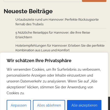
Neueste Beiträge
Urlaubsziele rund um Hannover: Perfekte Rückzugsorte
fernab des Trubels
5 Nützliche Reisetipps für Hannover, die Ihre Reise
Erleichtern
Hotelempfehlungen für Hannover: Erleben Sie die perfekte
Kombination aus Luxus und Komfort
Wie man von den wichtigsten Städten weltweit nach
Wir schätzen Ihre Privatsphäre
Hannover fliegt: Ein Überblick über Flugverbindungen
Wir verwenden Cookies, um Ihr Surferlebnis zu verbessern,
Hannovers kulinarische Reise: Unverzichtbare traditionelle
personalisierte Anzeigen oder Inhalte einzusetzen und
deutsche Köstlichkeiten
unseren Datenverkehr zu analysieren. Wenn Sie auf „Alle
akzeptieren" klicken, stimmen Sie der Anwendung von
Cookies zu.
Copyright © 2026
Günstig Reisen
.
Impressum
|
Anpassen
Alles ablehnen
Alle akzeptieren
Datenschutz
| Theme: Web Blog By
Adore Themes
.