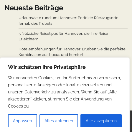
Neueste Beiträge
Urlaubsziele rund um Hannover: Perfekte Rückzugsorte
fernab des Trubels
5 Nützliche Reisetipps für Hannover, die Ihre Reise
Erleichtern
Hotelempfehlungen für Hannover: Erleben Sie die perfekte
Kombination aus Luxus und Komfort
Wie man von den wichtigsten Städten weltweit nach
Wir schätzen Ihre Privatsphäre
Hannover fliegt: Ein Überblick über Flugverbindungen
Wir verwenden Cookies, um Ihr Surferlebnis zu verbessern,
Hannovers kulinarische Reise: Unverzichtbare traditionelle
personalisierte Anzeigen oder Inhalte einzusetzen und
deutsche Köstlichkeiten
unseren Datenverkehr zu analysieren. Wenn Sie auf „Alle
akzeptieren" klicken, stimmen Sie der Anwendung von
Cookies zu.
Copyright © 2026
Günstig Reisen
.
Impressum
|
Anpassen
Alles ablehnen
Alle akzeptieren
Datenschutz
| Theme: Web Blog By
Adore Themes
.