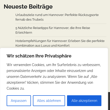
Neueste Beiträge
Urlaubsziele rund um Hannover: Perfekte Rückzugsorte
fernab des Trubels
5 Nützliche Reisetipps für Hannover, die Ihre Reise
Erleichtern
Hotelempfehlungen für Hannover: Erleben Sie die perfekte
Kombination aus Luxus und Komfort
Wie man von den wichtigsten Städten weltweit nach
Wir schätzen Ihre Privatsphäre
Hannover fliegt: Ein Überblick über Flugverbindungen
Wir verwenden Cookies, um Ihr Surferlebnis zu verbessern,
Hannovers kulinarische Reise: Unverzichtbare traditionelle
personalisierte Anzeigen oder Inhalte einzusetzen und
deutsche Köstlichkeiten
unseren Datenverkehr zu analysieren. Wenn Sie auf „Alle
akzeptieren" klicken, stimmen Sie der Anwendung von
Cookies zu.
Copyright © 2026
Günstig Reisen
.
Impressum
|
Anpassen
Alles ablehnen
Alle akzeptieren
Datenschutz
| Theme: Web Blog By
Adore Themes
.