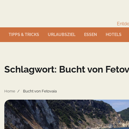
Skip
to
content
Entde
TIPPS & TRICKS
URLAUBSZIEL
ESSEN
HOTELS
Schlagwort:
Bucht von Fetov
Home
Bucht von Fetovaia