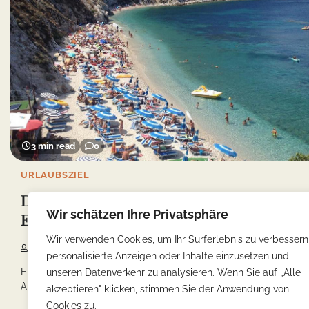
3 min read
0
URLAUBSZIEL
Die Naturschönheiten von Elba Island: Eine
Wir schätzen Ihre Privatsphäre
Erkundung der einzigartigen Landschaft
Wir verwenden Cookies, um Ihr Surferlebnis zu verbessern
Yonca
29/05/2023
personalisierte Anzeigen oder Inhalte einzusetzen und
Elba, die drittgrößte Insel Italiens und Teil des toskanischen
unseren Datenverkehr zu analysieren. Wenn Sie auf „Alle
Archipels, begeistert mit ihrer atemberaubenden Landschaft, […]
akzeptieren" klicken, stimmen Sie der Anwendung von
Cookies zu.