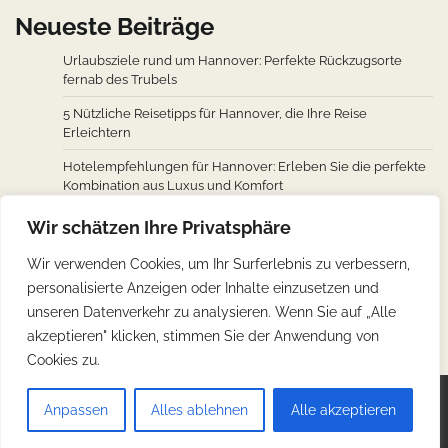
Neueste Beiträge
Urlaubsziele rund um Hannover: Perfekte Rückzugsorte
fernab des Trubels
5 Nützliche Reisetipps für Hannover, die Ihre Reise
Erleichtern
Hotelempfehlungen für Hannover: Erleben Sie die perfekte
Kombination aus Luxus und Komfort
Wie man von den wichtigsten Städten weltweit nach
Wir schätzen Ihre Privatsphäre
Hannover fliegt: Ein Überblick über Flugverbindungen
Wir verwenden Cookies, um Ihr Surferlebnis zu verbessern,
Hannovers kulinarische Reise: Unverzichtbare traditionelle
personalisierte Anzeigen oder Inhalte einzusetzen und
deutsche Köstlichkeiten
unseren Datenverkehr zu analysieren. Wenn Sie auf „Alle
akzeptieren" klicken, stimmen Sie der Anwendung von
Cookies zu.
Copyright © 2026
Günstig Reisen
.
Impressum
|
Anpassen
Alles ablehnen
Alle akzeptieren
Datenschutz
| Theme: Web Blog By
Adore Themes
.