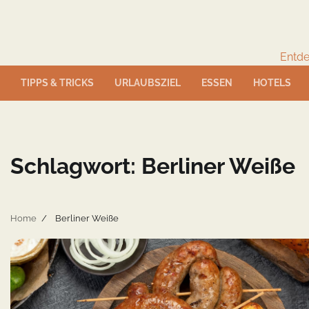
Skip
to
content
Entde
TIPPS & TRICKS
URLAUBSZIEL
ESSEN
HOTELS
Schlagwort:
Berliner Weiße
Home
Berliner Weiße