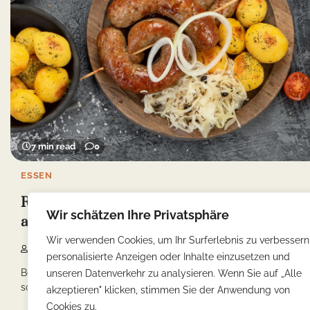
7 min read
0
ESSEN
Restaurantempfehlungen: Probieren Sie die
Wir schätzen Ihre Privatsphäre
authentischen Berliner Gerichte
Wir verwenden Cookies, um Ihr Surferlebnis zu verbessern
Yonca
08/01/2025
personalisierte Anzeigen oder Inhalte einzusetzen und
Berlin ist nicht nur eine Stadt voller Geschichte und Kultur,
unseren Datenverkehr zu analysieren. Wenn Sie auf „Alle
sondern auch ein Paradies für […]
akzeptieren" klicken, stimmen Sie der Anwendung von
Cookies zu.