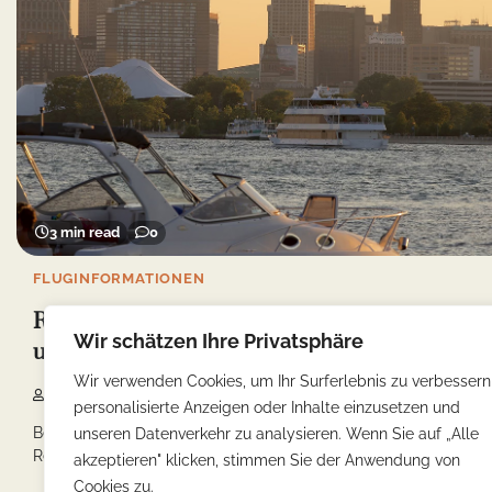
3 min read
0
FLUGINFORMATIONEN
Reiseführer für Belle Isle: Fluginformationen
Wir schätzen Ihre Privatsphäre
und Verkehrstipps
Wir verwenden Cookies, um Ihr Surferlebnis zu verbessern
Yonca
29/06/2023
personalisierte Anzeigen oder Inhalte einzusetzen und
Belle Isle, eine malerische Insel in Kanada, ist ein beliebtes
unseren Datenverkehr zu analysieren. Wenn Sie auf „Alle
Reiseziel für Naturliebhaber und Erholungssuchende. […]
akzeptieren" klicken, stimmen Sie der Anwendung von
Cookies zu.