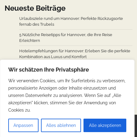
Neueste Beiträge
Urlaubsziele rund um Hannover: Perfekte Rückzugsorte
fernab des Trubels
5 Nützliche Reisetipps für Hannover, die Ihre Reise
Erleichtern
Hotelempfehlungen für Hannover: Erleben Sie die perfekte
Kombination aus Luxus und Komfort
Wie man von den wichtigsten Städten weltweit nach
Wir schätzen Ihre Privatsphäre
Hannover fliegt: Ein Überblick über Flugverbindungen
Wir verwenden Cookies, um Ihr Surferlebnis zu verbessern,
Hannovers kulinarische Reise: Unverzichtbare traditionelle
personalisierte Anzeigen oder Inhalte einzusetzen und
deutsche Köstlichkeiten
unseren Datenverkehr zu analysieren. Wenn Sie auf „Alle
akzeptieren" klicken, stimmen Sie der Anwendung von
Cookies zu.
Copyright © 2026
Günstig Reisen
.
Impressum
|
Anpassen
Alles ablehnen
Alle akzeptieren
Datenschutz
| Theme: Web Blog By
Adore Themes
.