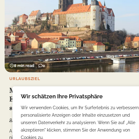
8 min read
0
URLAUBSZIEL
Meißen Must-Visit Sehenswürdigkeiten:
Wir schätzen Ihre Privatsphäre
Entdecke die Geschichte und Kultur der
sächsischen Stadt
Wir verwenden Cookies, um Ihr Surferlebnis zu verbessern
personalisierte Anzeigen oder Inhalte einzusetzen und
Yonca
18/02/2025
unseren Datenverkehr zu analysieren. Wenn Sie auf „Alle
akzeptieren" klicken, stimmen Sie der Anwendung von
Als eine historische Stadt im Herzen von Sachsen, ist Meißen
nicht nur für seine einzigartige […]
Cookies zu.