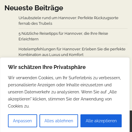
Neueste Beiträge
Urlaubsziele rund um Hannover: Perfekte Rückzugsorte
fernab des Trubels
5 Nützliche Reisetipps für Hannover, die Ihre Reise
Erleichtern
Hotelempfehlungen für Hannover: Erleben Sie die perfekte
Kombination aus Luxus und Komfort
Wie man von den wichtigsten Städten weltweit nach
Wir schätzen Ihre Privatsphäre
Hannover fliegt: Ein Überblick über Flugverbindungen
Wir verwenden Cookies, um Ihr Surferlebnis zu verbessern,
Hannovers kulinarische Reise: Unverzichtbare traditionelle
personalisierte Anzeigen oder Inhalte einzusetzen und
deutsche Köstlichkeiten
unseren Datenverkehr zu analysieren. Wenn Sie auf „Alle
akzeptieren" klicken, stimmen Sie der Anwendung von
Cookies zu.
Copyright © 2026
Günstig Reisen
.
Impressum
|
Anpassen
Alles ablehnen
Alle akzeptieren
Datenschutz
| Theme: Web Blog By
Adore Themes
.